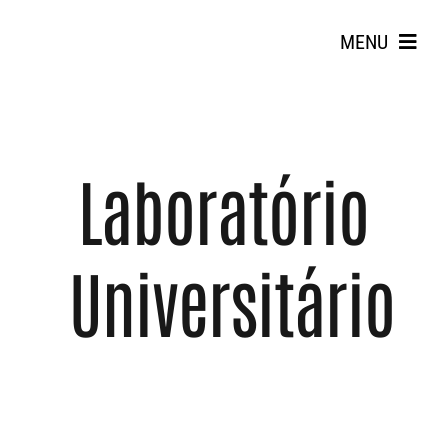
Skip
to
MENU
content
Laboratório
Universitário
Search
for: