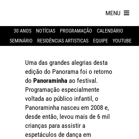
Skip
to
MENU
content
30 ANOS
NOTÍCIAS
PROGRAMAÇÃO
CALENDÁRIO
SEMINÁRIO
RESIDÊNCIAS ARTISTICAS
EQUIPE
YOUTUBE
Uma das grandes alegrias desta
edição do Panorama foi o retorno
do
Panoraminha
ao festival.
Search
Programação especialmente
for:
voltada ao público infantil, o
Panoraminha nasceu em 2008 e,
desde então, levou mais de 6 mil
crianças para assistir a
espetáculos de dança em