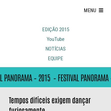
Skip
to
MENU
content
EDIÇÃO 2015
YouTube
NOTÍCIAS
EQUIPE
Search
for:
AL PANORAMA – 2015
– FESTIVAL PANORAMA 
Tempos difíceis exigem dançar
furiosamente