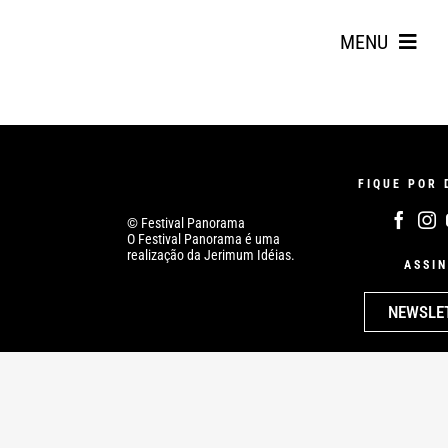
Skip
to
MENU
content
FIQUE POR 
© Festival Panorama
O Festival Panorama é uma
realização da Jerimum Idéias.
ASSIN
Search
for:
NEWSLE