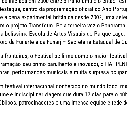
ica iniciada em 2000 entre o Panorama e o então fest
destaque, dentro da programação oficial do Ano Portug
 a cena experimental britânica desde 2002, uma sele
m o projeto Transform. Pela terceira vez o Panorama o
la belíssima Escola de Artes Visuais do Parque Lage.
io da Funarte e da Funarj – Secretaria Estadual de Cu
 fronteiras, o Festival se firma como o maior festiv
ogramação seu primo barulhento e inovador, o HAPPEN
ras, performances musicais e muita surpresa ocupam 
festival internacional conhecido no mundo todo, ma
rme e indisciplinar viagem que dura 17 dias para o pú
públicos, patrocinadores e uma imensa equipe e rede d