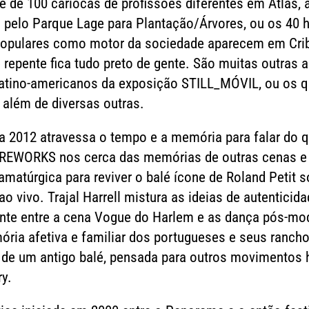
de 100 cariocas de profissões diferentes em Atlas, a
o pelo Parque Lage para Plantação/Árvores, ou os 4
opulares como motor da sociedade aparecem em Crib
De repente fica tudo preto de gente. São muitas outra
latino-americanos da exposição STILL_MÓVIL, ou os q
 além de diversas outras.
2012 atravessa o tempo e a memória para falar do q
REWORKS nos cerca das memórias de outras cenas e in
amatúrgica para reviver o balé ícone de Roland Petit
o vivo. Trajal Harrell mistura as ideias de autentici
onte entre a cena Vogue do Harlem e as dança pós-mo
ória afetiva e familiar dos portugueses e seus rancho
e um antigo balé, pensada para outros movimentos ho
ry.