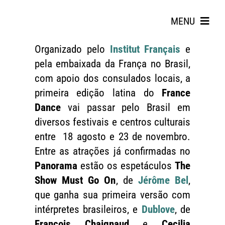
Skip
to
MENU
content
Organizado pelo
Institut Français
e
pela embaixada da França no Brasil,
com apoio dos consulados locais, a
primeira edição latina do
France
Dance
vai passar pelo Brasil em
diversos festivais e centros culturais
Search
entre 18 agosto e 23 de novembro.
for:
Entre as atrações já confirmadas no
Panorama
estão os espetáculos
The
Show Must Go On
, de
Jérôme Bel
,
que ganha sua primeira versão com
intérpretes brasileiros, e
Dublove
, de
François Chaignaud
e
Cecilia