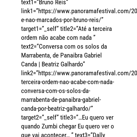
text1=”Bruno Reis”
link1=”https://www.panoramafestival.com/2
e-nao-marcados-por-bruno-reis/”
target1=”_self” title2=”Até a terceira
ordem não acabe com nada ”
text2=”Conversa com os solos da
Marrabenta, de Panaibra Gabriel
Canda | Beatriz Galhardo”
link2=”https://www.panoramafestival.com/20
terceira-ordem-nao-acabe-com-nada-
conversa-com-os-solos-da-
marrabenta-de-panaibra-gabriel-
canda-por-beatriz-galhardo/”
target2=”_self” title3=”…Eu quero ver
quando Zumbi chegar Eu quero ver o
que vai acontecer… ” text3=”Dally