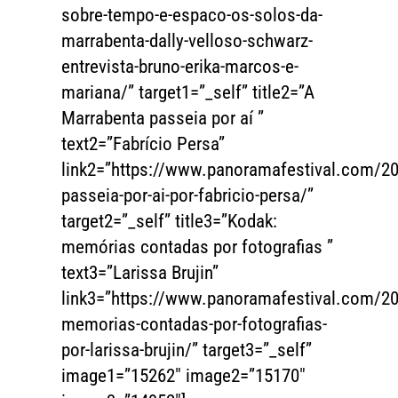
sobre-tempo-e-espaco-os-solos-da-
marrabenta-dally-velloso-schwarz-
entrevista-bruno-erika-marcos-e-
mariana/” target1=”_self” title2=”A
Marrabenta passeia por aí ”
text2=”Fabrício Persa”
link2=”https://www.panoramafestival.com/2
passeia-por-ai-por-fabricio-persa/”
target2=”_self” title3=”Kodak:
memórias contadas por fotografias ”
text3=”Larissa Brujin”
link3=”https://www.panoramafestival.com/2
memorias-contadas-por-fotografias-
por-larissa-brujin/” target3=”_self”
image1=”15262″ image2=”15170″