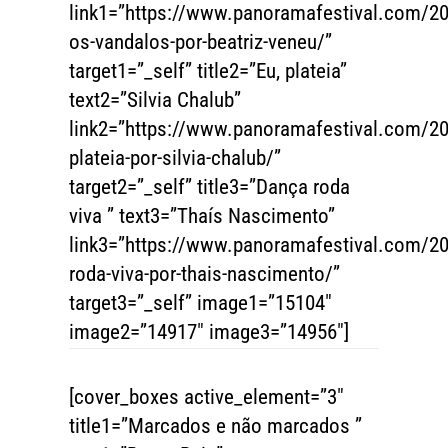
link1=”https://www.panoramafestival.com/
os-vandalos-por-beatriz-veneu/”
target1=”_self” title2=”Eu, plateia”
text2=”Silvia Chalub”
link2=”https://www.panoramafestival.com/20
plateia-por-silvia-chalub/”
target2=”_self” title3=”Dança roda
viva ” text3=”Thaís Nascimento”
link3=”https://www.panoramafestival.com/2
roda-viva-por-thais-nascimento/”
target3=”_self” image1=”15104″
image2=”14917″ image3=”14956″]
[cover_boxes active_element=”3″
title1=”Marcados e não marcados ”