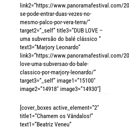
link2=”https://www.panoramafestival.com/2
se-pode-entrar-duas-vezes-no-
mesmo-palco-por-vera-terra/”
target2=”_self” title3=”DUB LOVE –
uma subversão do balé clássico ”
text3=”Marjory Leonardo”
link3=”https://www.panoramafestival.com/2
love-uma-subversao-do-bale-
classico-por-marjory-leonardo/”
target3=”_self” image1=”15100″
image2=”14918″ image3=”14930″]
[cover_boxes active_element=”2″
title1=”Chamem os Vândalos!”
text1=”Beatriz Veneu”