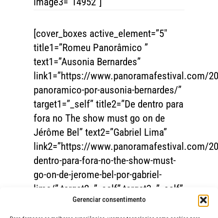
image3=”14952″]
[cover_boxes active_element=”5″
title1=”Romeu Panorâmico ”
text1=”Ausonia Bernardes”
link1=”https://www.panoramafestival.com/2
panoramico-por-ausonia-bernardes/”
target1=”_self” title2=”De dentro para
fora no The show must go on de
Jérôme Bel” text2=”Gabriel Lima”
link2=”https://www.panoramafestival.com/20
dentro-para-fora-no-the-show-must-
go-on-de-jerome-bel-por-gabriel-
lima/” target2=”_self” target3=”_self”
Gerenciar consentimento
image1=”14947″ image2=”15089″]