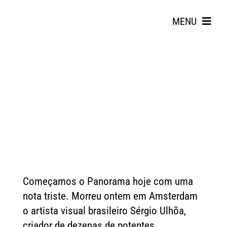
Skip
to
MENU
content
Search
for:
Começamos o Panorama hoje com uma
nota triste. Morreu ontem em Amsterdam
o artista visual brasileiro Sérgio Ulhõa,
criador de dezenas de potentes