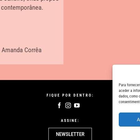
te contemporânea.
:
Amanda Corrêa
Para fornecer
aceder a info
FIQUE POR DENTRO:
dados, como c
consentimento
A
ASSINE:
NEWSLETTER