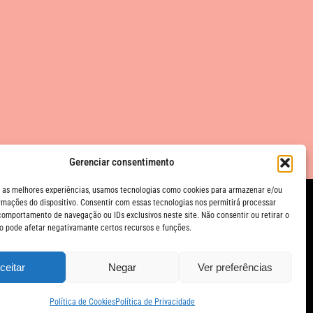
Gerenciar consentimento
 as melhores experiências, usamos tecnologias como cookies para armazenar e/ou
rmações do dispositivo. Consentir com essas tecnologias nos permitirá processar
omportamento de navegação ou IDs exclusivos neste site. Não consentir ou retirar o
 pode afetar negativamante certos recursos e funções.
© Festival Panorama
O Festival Panorama é uma realização da Jerimum Idéias.
ceitar
Negar
Ver preferências
Política de Cookies
Política de Privacidade