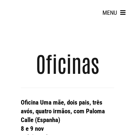
Skip
to
MENU
content
Oficinas
Search
for:
Oficina Uma mãe, dois pais, três
avós, quatro irmãos, com Paloma
Calle (Espanha)
8 e 9 nov