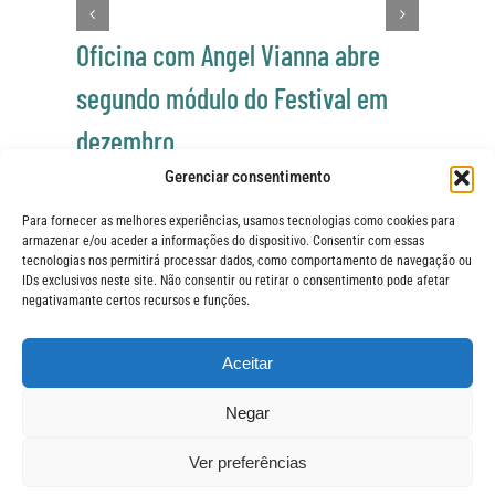
Oficina com Angel Vianna abre
segundo módulo do Festival em
dezembro
Gerenciar consentimento
novembro 27th, 2017
Para fornecer as melhores experiências, usamos tecnologias como cookies para
m
armazenar e/ou aceder a informações do dispositivo. Consentir com essas
tecnologias nos permitirá processar dados, como comportamento de navegação ou
IDs exclusivos neste site. Não consentir ou retirar o consentimento pode afetar
negativamante certos recursos e funções.
Aceitar
FIQUE POR 
© Festival Panorama
Negar
O Festival Panorama é uma
realização da Jerimum Idéias.
ASSIN
Ver preferências