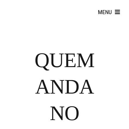
Skip
to
MENU
content
QUEM
Search
ANDA
for:
NO