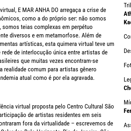
Tr
virtual, E MAR ANHA DO arregaça a crise de
Ath
nômicos, como a do próprio ser: não somos
Ka
so, somos teias complexas em perpétuo
nte diversos e em metamorfose. Além de
Co
amentas artísticas, esta quimera virtual teve um
Des
rede de interlocução única entre artistas de
rasileires que muitas vezes encontram-se
Fo
ma realidade comum para artistas gênero
andemia atual como é por ela agravada.
Le
Ch
Mí
cia virtual proposta pelo Centro Cultural São
Fe
rticipação de artistas residentes em seis
ontraram fora da virtualidade – escrevemos de
As