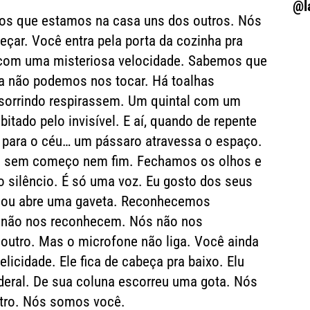
@l
s que estamos na casa uns dos outros. Nós
ar. Você entra pela porta da cozinha pra
a com uma misteriosa velocidade. Sabemos que
da não podemos nos tocar. Há toalhas
sorrindo respirassem. Um quintal com um
itado pelo invisível. E aí, quando de repente
a para o céu… um pássaro atravessa o espaço.
 sem começo nem fim. Fechamos os olhos e
o silêncio. É só uma voz. Eu gosto dos seus
 ou abre uma gaveta. Reconhecemos
s não nos reconhecem. Nós não nos
utro. Mas o microfone não liga. Você ainda
elicidade. Ele fica de cabeça pra baixo. Elu
deral. De sua coluna escorreu uma gota. Nós
tro. Nós somos você.