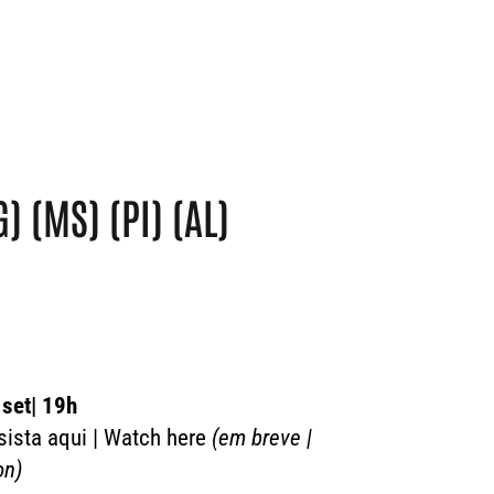
) (MS) (PI) (AL)
 set| 19h
sista aqui | Watch here
(em breve |
on)