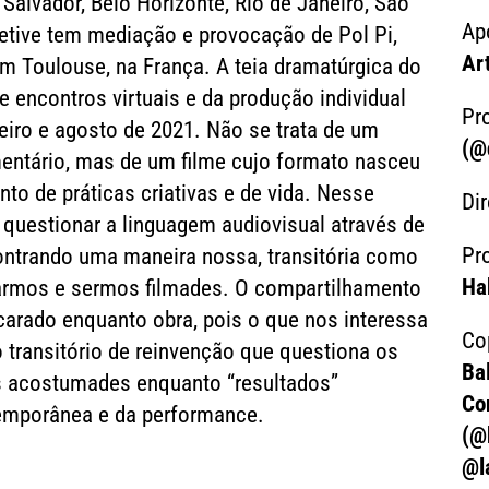
Salvador, Belo Horizonte, Rio de Janeiro, São
Ap
etive tem mediação e provocação de Pol Pi,
Ar
em Toulouse, na França. A teia dramatúrgica do
de encontros virtuais e da produção individual
Pr
reiro e agosto de 2021. Não se trata de um
(@
entário, mas de um filme cujo formato nasceu
o de práticas criativas e de vida. Nesse
Di
questionar a linguagem audiovisual através de
Pr
ontrando uma maneira nossa, transitória como
Ha
marmos e sermos filmades. O compartilhamento
carado enquanto obra, pois o que nos interessa
Co
transitório de reinvenção que questiona os
Bal
s acostumades enquanto “resultados”
Co
temporânea e da performance.
(@
@l