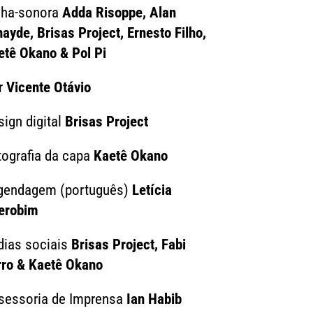
ilha-sonora
Adda Risoppe, Alan
ayde, Brisas Project, Ernesto Filho,
etê Okano & Pol Pi
r
Vicente Otávio
ign digital
Brisas Project
tografia da capa
Kaetê Okano
gendagem (português)
Letícia
erobim
dias sociais
Brisas Project, Fabi
rro & Kaetê Okano
sessoria de Imprensa
Ian Habib