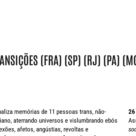
NSIÇÕES (FRA) (SP) (RJ) (PA) (MG
ualiza memórias de 11 pessoas trans, não-
26
diano, aterrando universos e vislumbrando ebós
As
exões, afetos, angústias, revoltas e
so