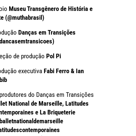
oio
Museu Transgênero de História e
te (@muthabrasil)
odução
Danças em Transições
dancasemtransicoes)
reção de produção
Pol Pi
odução executiva
Fabi Ferro & Ian
bib
produtores do Danças em Transições
let National de Marseille, Latitudes
ntemporaines e La Briqueterie
balletnationaldemarseille
atitudescontemporaines