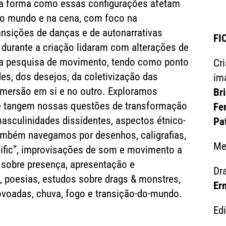
 a forma como essas configurações afetam
o mundo e na cena, com foco na
ansições de danças e de autonarrativas
FI
 durante a criação lidaram com alterações de
ra pesquisa de movimento, tendo como ponto
Cr
des, dos desejos, da coletivização das
im
 imersão em si e no outro. Exploramos
Bri
ue tangem nossas questões de transformação
Fe
asculinidades dissidentes, aspectos étnico-
Pat
. Também navegamos por desenhos, caligrafias,
Me
cific”, improvisações de som e movimento a
s sobre presença, apresentação e
Dr
 poesias, estudos sobre drags & monstres,
Ern
rovoadas, chuva, fogo e transição-do-mundo.
Ed