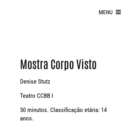
Skip
to
MENU
content
Mostra Corpo Visto
Search
Denise Stutz
for:
Teatro CCBB I
50 minutos. Classificação etária: 14
anos.