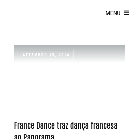
Skip
to
MENU
content
SETEMBRO 15, 2016
Search
for:
France Dance traz dança francesa
ao Panorama