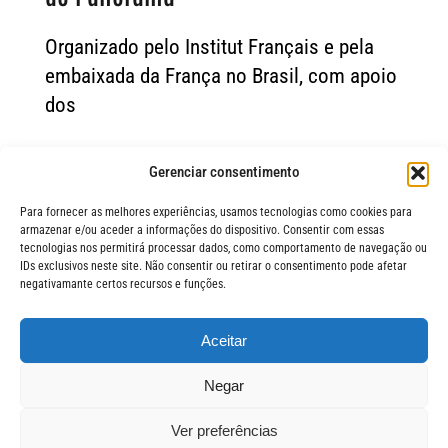
Organizado pelo Institut Français e pela
embaixada da França no Brasil, com apoio
dos
Gerenciar consentimento
Para fornecer as melhores experiências, usamos tecnologias como cookies para
armazenar e/ou aceder a informações do dispositivo. Consentir com essas
tecnologias nos permitirá processar dados, como comportamento de navegação ou
IDs exclusivos neste site. Não consentir ou retirar o consentimento pode afetar
negativamante certos recursos e funções.
Aceitar
FIQUE POR 
© Festival Panorama
Negar
O Festival Panorama é uma
realização da Jerimum Idéias.
ASSIN
Ver preferências