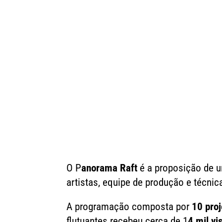
O P
anorama Raft
é a proposição de u
artistas, equipe de produção e técnica
A programação composta por
10 proj
flutuantes recebeu cerca de 1
4 mil vi