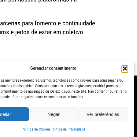
arcerias para fomento e continuidade
ros e jeitos de estar em coletivo
Gerenciar consentimento
 as melhores experiências, usamos tecnologias como cookies para armazenar e/ou
rmações do dispositivo. Consentir com essas tecnologias nos permitirá processar
omportamento de navegação ou IDs exclusivos neste site. Não consentir ou retirar o
 pode afetar negativamante certos recursos e funções.
© Festival Panorama
O Festival Panorama é uma realização da Jerimum Idéias.
ceitar
Negar
Ver preferências
Política de Cookies
Política de Privacidade