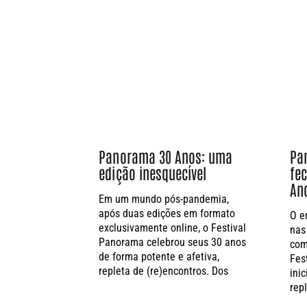
Panorama 30 Anos: uma
Pa
edição inesquecível
fe
An
Em um mundo pós-pandemia,
após duas edições em formato
O e
exclusivamente online, o Festival
nas
Panorama celebrou seus 30 anos
com
de forma potente e afetiva,
Fes
repleta de (re)encontros. Dos
ini
rep