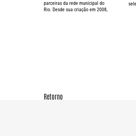
parceiras da rede municipal do
sel
Rio. Desde sua criação em 2008,
Retorno
do Panoraminha ao
festival
Uma das grandes alegrias desta
edição do Panorama foi o retorno
do Panoraminha ao festival.