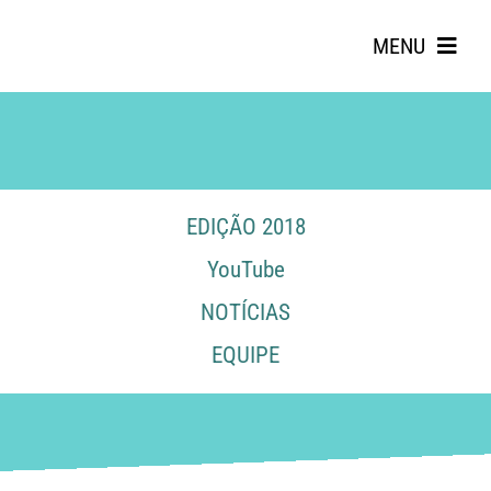
Skip
to
MENU
content
EDIÇÃO 2018
YouTube
Search
NOTÍCIAS
for:
EQUIPE