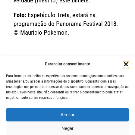
verdade (mesmo) este bilhete.
Foto:
Espetáculo Treta, estará na
programação do Panorama Festival 2018.
© Maurício Pokemon.
LEIA MAIS NOTÍCIAS
Gerenciar consentimento
Para fornecer as melhores experiências, usamos tecnologias como cookies para
armazenar e/ou aceder a informações do dispositivo. Consentir com essas
tecnologias nos permitirá processar dados, como comportamento de navegação ou
IDs exclusivos neste site. Não consentir ou retirar o consentimento pode afetar
negativamante certos recursos e funções.
Aceitar
FIQUE POR 
© Festival Panorama
Negar
O Festival Panorama é uma