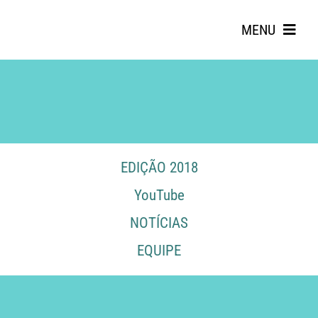
Skip
to
MENU
content
EDIÇÃO 2018
Search
YouTube
for:
NOTÍCIAS
EQUIPE