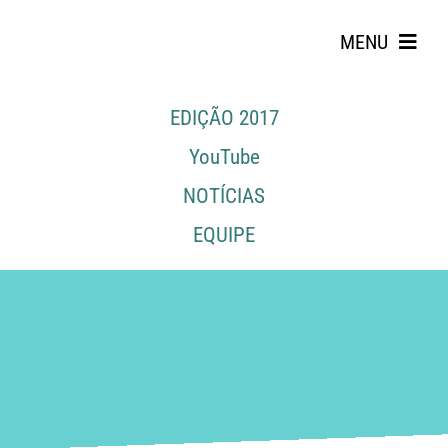
Skip
to
MENU
content
EDIÇÃO 2017
YouTube
NOTÍCIAS
EQUIPE
Search
for: