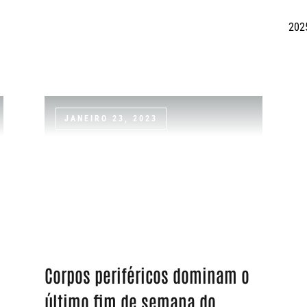
202
JANEIRO 23, 2023
Corpos periféricos dominam o
último fim de semana do